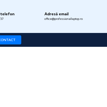
telefon
Adresă email
737
office@professionallaptop.ro
CONTACT